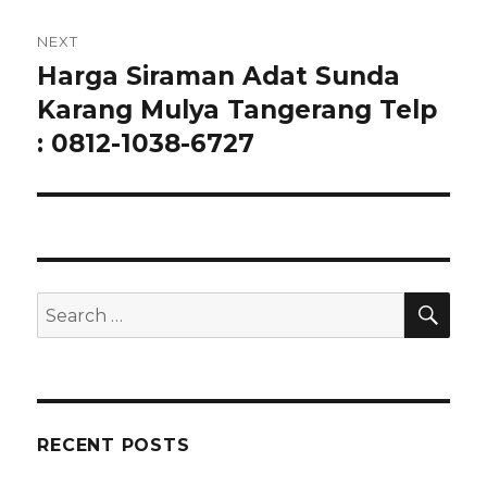
NEXT
Harga Siraman Adat Sunda
Next
post:
Karang Mulya Tangerang Telp
: 0812-1038-6727
SEA
Search
for:
RECENT POSTS