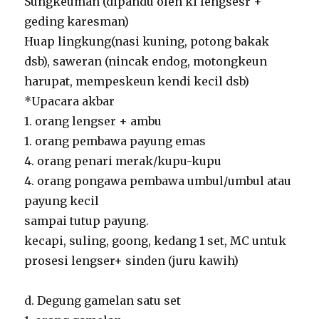
Sungkeuman (dipandu oleh ki lengsesr +
geding karesman)
Huap lingkung(nasi kuning, potong bakak
dsb), saweran (nincak endog, motongkeun
harupat, mempeskeun kendi kecil dsb)
*Upacara akbar
1. orang lengser + ambu
1. orang pembawa payung emas
4. orang penari merak/kupu-kupu
4. orang pongawa pembawa umbul/umbul atau
payung kecil
sampai tutup payung.
kecapi, suling, goong, kedang 1 set, MC untuk
prosesi lengser+ sinden (juru kawih)
d. Degung gamelan satu set