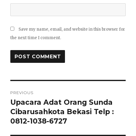
Save my name, email, and website in this browser for
the next time I comment.
Post
PREVIOUS
navigation
Upacara Adat Orang Sunda
Previous
post:
Cibarusahkota Bekasi Telp :
0812-1038-6727