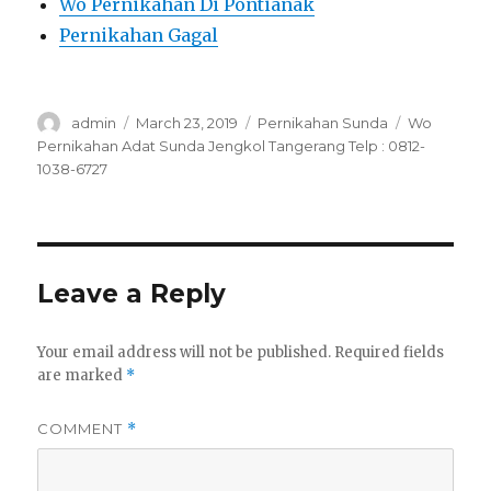
Wo Pernikahan Di Pontianak
Pernikahan Gagal
Author
Posted
Categories
Tags
admin
March 23, 2019
Pernikahan Sunda
Wo
on
Pernikahan Adat Sunda Jengkol Tangerang Telp : 0812-
1038-6727
Leave a Reply
Your email address will not be published.
Required fields
are marked
*
COMMENT
*