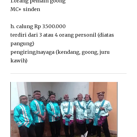
1.orang pemain goong
MC+ sinden
h. calung Rp 3.500.000
terdiri dari 3 atau 4 orang personil (diatas
pangung)
pengiring/nayaga (kendang, goong, juru
kawih)