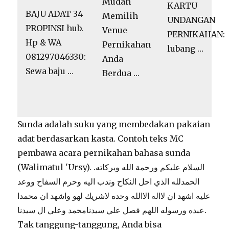
KARTU
Venue
BAJU ADAT 34
UNDANGAN
Pernikahan
PROPINSI hub.
PERNIKAHAN:
Anda
Hp & WA
lubang …
Berdua …
081297046330:
Sewa baju …
Sunda adalah suku yang membedakan pakaian
adat berdasarkan kasta. Contoh teks MC
pembawa acara pernikahan bahasa sunda
(Walimatul 'Ursy). السلام عليكم ورحمة الله وبركاته.
الحمدلله الذي احل النكاح وندب اليه وحرم السفاح ووعد
عليه اشهد ان لااله الاالله وحده لاشريك لهو واشهد ان محمدا
عبده ورسوله اللهم فصل علي سيدنامحمد وعلي ال سيدنا.
Tak tanggung-tanggung, Anda bisa