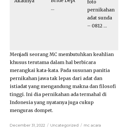
Bride Dept
Akadnya
foto
…
pernikahan
adat sunda
– 0812 …
Menjadi seorang MC membutuhkan keahlian
khusus terutama dalam hal berbicara
merangkai kata-kata. Pada susunan panitia
pernikahan jawa tak lepas dari adat dan
istiadat yang mengandung makna dan filosofi
tinggi. Ini dia pernikahan ada termahal di
Indonesia yang nyatanya juga cukup
menguras dompet.
Posted
Categories
Tags
December 31, 2022
Uncategorized
mc acara