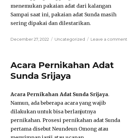
menemukan pakaian adat dari kalangan
Sampai saat ini, pakaian adat Sunda masih
sering dipakai dan dilestarikan.
Posted
Categories
on
December 27, 2022
Uncategorized
Leave a comment
on
Mc
Pern
Adat
Acara Pernikahan Adat
Sund
Ujun
Sunda Srijaya
Ment
Acara Pernikahan Adat Sunda Srijaya
.
Namun, ada beberapa acara yang wajib
dilakukan untuk bisa berlanjutnya
pernikahan. Prosesi pernikahan adat Sunda
pertama disebut Neundeun Omong atau
menyimpan janji atau ucapan.