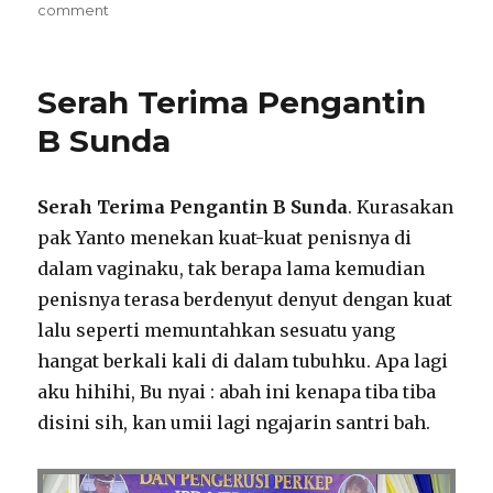
on
on
comment
Inspirasi
Pernikahan
Adat
Serah Terima Pengantin
Sunda
Kampung
B Sunda
Baru
Serah Terima Pengantin B Sunda
. Kurasakan
pak Yanto menekan kuat-kuat penisnya di
dalam vaginaku, tak berapa lama kemudian
penisnya terasa berdenyut denyut dengan kuat
lalu seperti memuntahkan sesuatu yang
hangat berkali kali di dalam tubuhku. Apa lagi
aku hihihi, Bu nyai : abah ini kenapa tiba tiba
disini sih, kan umii lagi ngajarin santri bah.