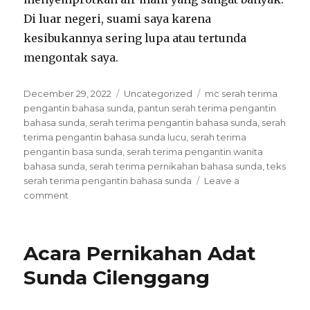
Di luar negeri, suami saya karena
kesibukannya sering lupa atau tertunda
mengontak saya.
Posted
Categories
Tags
December 29, 2022
Uncategorized
mc serah terima
on
pengantin bahasa sunda
,
pantun serah terima pengantin
bahasa sunda
,
serah terima pengantin bahasa sunda
,
serah
terima pengantin bahasa sunda lucu
,
serah terima
pengantin basa sunda
,
serah terima pengantin wanita
bahasa sunda
,
serah terima pernikahan bahasa sunda
,
teks
serah terima pengantin bahasa sunda
Leave a
on
comment
Serah
Terima
Pengantin
Acara Pernikahan Adat
B
Sunda
Sunda Cilenggang