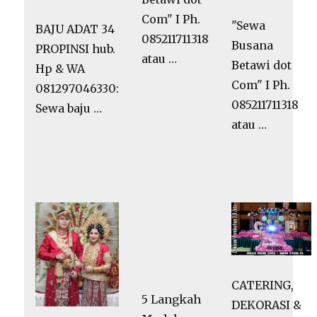
Com" I Ph.
"Sewa
BAJU ADAT 34
085211711318
Busana
PROPINSI hub.
atau …
Betawi dot
Hp & WA
Com" I Ph.
081297046330:
085211711318
Sewa baju …
atau …
5 Langkah
CATERING,
Mudah
DEKORASI &
Memilih