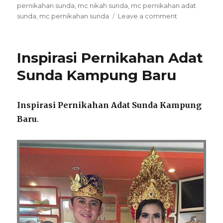
on
pernikahan sunda
,
mc nikah sunda
,
mc pernikahan adat
on
sunda
,
mc pernikahan sunda
Leave a comment
Mc
Pernikahan
Adat
Inspirasi Pernikahan Adat
Sunda
Jatisari
Sunda Kampung Baru
Inspirasi Pernikahan Adat Sunda Kampung
Baru
.