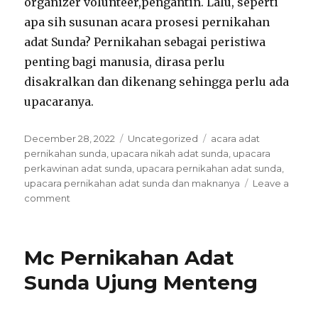
organizer volunteer,pengantin. Lalu, seperti
apa sih susunan acara prosesi pernikahan
adat Sunda? Pernikahan sebagai peristiwa
penting bagi manusia, dirasa perlu
disakralkan dan dikenang sehingga perlu ada
upacaranya.
Posted
Categories
Tags
December 28, 2022
Uncategorized
acara adat
on
pernikahan sunda
,
upacara nikah adat sunda
,
upacara
perkawinan adat sunda
,
upacara pernikahan adat sunda
,
upacara pernikahan adat sunda dan maknanya
Leave a
on
comment
Acara
Pernikahan
Adat
Mc Pernikahan Adat
Sunda
Cilenggang
Sunda Ujung Menteng