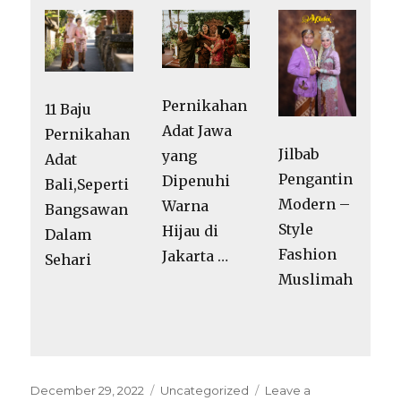
Pernikahan
11 Baju
Adat Jawa
Pernikahan
Jilbab
yang
Adat
Pengantin
Dipenuhi
Bali,Seperti
Modern –
Warna
Bangsawan
Style
Hijau di
Dalam
Fashion
Jakarta …
Sehari
Muslimah
Posted
Categories
December 29, 2022
Uncategorized
Leave a