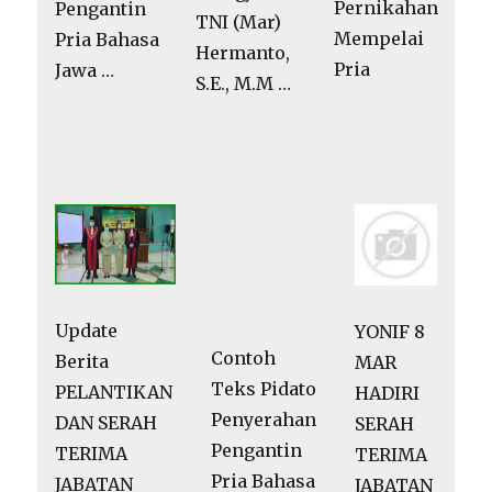
Pernikahan
Pengantin
TNI (Mar)
Mempelai
Pria Bahasa
Hermanto,
Pria
Jawa …
S.E., M.M …
Update
YONIF 8
Contoh
Berita
MAR
Teks Pidato
PELANTIKAN
HADIRI
Penyerahan
DAN SERAH
SERAH
Pengantin
TERIMA
TERIMA
Pria Bahasa
JABATAN
JABATAN