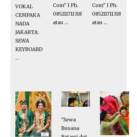
Com" I Ph.
Com" I Ph.
VOKAL
085211711318
085211711318
CEMPAKA
atau …
atau …
NADA
JAKARTA:
SEWA
KEYBOARD
…
"Sewa
Busana
Betawi dot