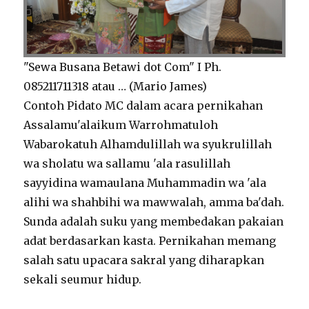
"Sewa Busana Betawi dot Com" I Ph.
085211711318 atau … (Mario James)
Contoh Pidato MC dalam acara pernikahan
Assalamu'alaikum Warrohmatuloh
Wabarokatuh Alhamdulillah wa syukrulillah
wa sholatu wa sallamu 'ala rasulillah
sayyidina wamaulana Muhammadin wa 'ala
alihi wa shahbihi wa mawwalah, amma ba'dah.
Sunda adalah suku yang membedakan pakaian
adat berdasarkan kasta. Pernikahan memang
salah satu upacara sakral yang diharapkan
sekali seumur hidup.