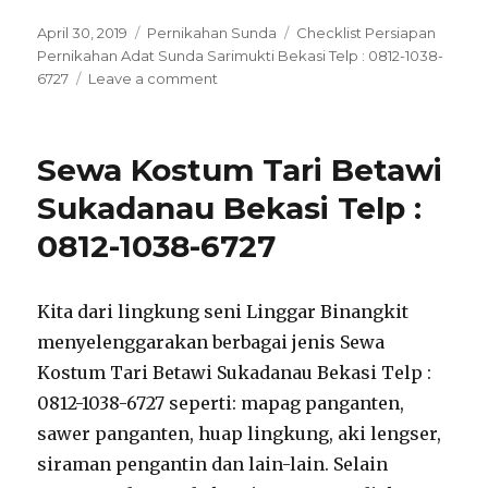
Posted
Categories
Tags
April 30, 2019
Pernikahan Sunda
Checklist Persiapan
on
Pernikahan Adat Sunda Sarimukti Bekasi Telp : 0812-1038-
on
6727
Leave a comment
Checklist
Persiapan
Pernikahan
Sewa Kostum Tari Betawi
Adat
Sunda
Sukadanau Bekasi Telp :
Sarimukti
0812-1038-6727
Bekasi
Telp
:
0812-
Kita dari lingkung seni Linggar Binangkit
1038-
menyelenggarakan berbagai jenis Sewa
6727
Kostum Tari Betawi Sukadanau Bekasi Telp :
0812-1038-6727 seperti: mapag panganten,
sawer panganten, huap lingkung, aki lengser,
siraman pengantin dan lain-lain. Selain