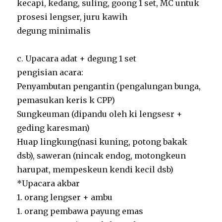
kecapi, kedang, suling, goong 1 set, MC untuk
prosesi lengser, juru kawih
degung minimalis
c. Upacara adat + degung 1 set
pengisian acara:
Penyambutan pengantin (pengalungan bunga,
pemasukan keris k CPP)
Sungkeuman (dipandu oleh ki lengsesr +
geding karesman)
Huap lingkung(nasi kuning, potong bakak
dsb), saweran (nincak endog, motongkeun
harupat, mempeskeun kendi kecil dsb)
*Upacara akbar
1. orang lengser + ambu
1. orang pembawa payung emas