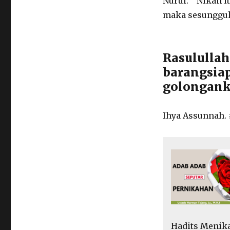
Nurul. " Nikah 
maka sesungguhn
Rasulullah
barangsiap
golonganku
Ihya Assunnah. 
Hadits Menik