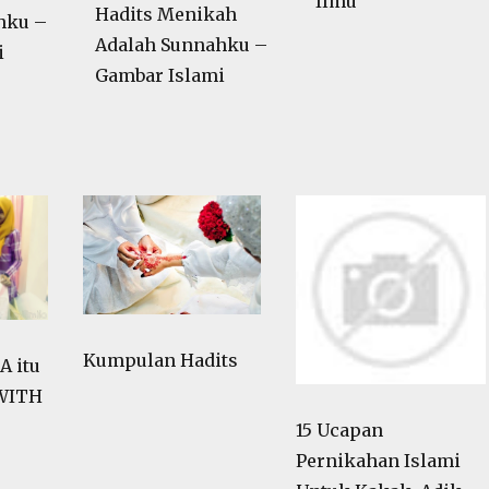
Ilmu
Hadits Menikah
hku –
Adalah Sunnahku –
i
Gambar Islami
Kumpulan Hadits
 itu
 WITH
15 Ucapan
Pernikahan Islami