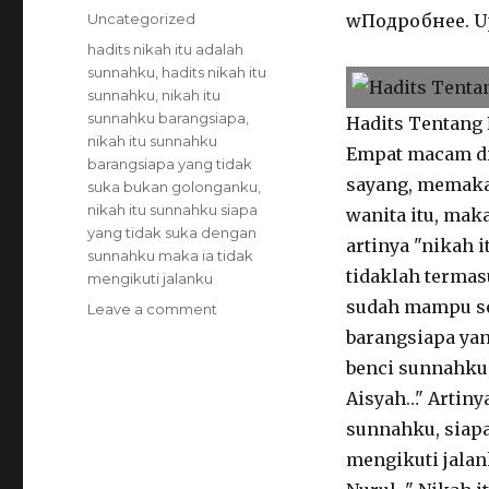
on
Categories
Uncategorized
wПодробнее. Upl
Tags
hadits nikah itu adalah
sunnahku
,
hadits nikah itu
sunnahku
,
nikah itu
sunnahku barangsiapa
,
Hadits Tentang
nikah itu sunnahku
Empat macam dia
barangsiapa yang tidak
sayang, memaka
suka bukan golonganku
,
nikah itu sunnahku siapa
wanita itu, ma
yang tidak suka dengan
artinya "nikah 
sunnahku maka ia tidak
tidaklah terma
mengikuti jalanku
sudah mampu sec
on
Leave a comment
Nikah
barangsiapa yan
Itu
benci sunnahku,
Sunnahku
Aisyah…" Artinya
sunnahku, siapa
mengikuti jalan