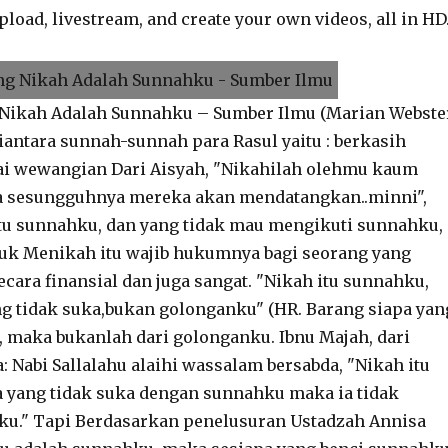
oad, livestream, and create your own videos, all in HD
 Nikah Adalah Sunnahku – Sumber Ilmu (Marian Webste
ntara sunnah-sunnah para Rasul yaitu : berkasih
i wewangian Dari Aisyah, "Nikahilah olehmu kaum
ka sesungguhnya mereka akan mendatangkan..minni",
itu sunnahku, dan yang tidak mau mengikuti sunnahku,
suk Menikah itu wajib hukumnya bagi seorang yang
ara finansial dan juga sangat. "Nikah itu sunnahku,
g tidak suka,bukan golonganku" (HR. Barang siapa yan
 maka bukanlah dari golonganku. Ibnu Majah, dari
: Nabi Sallalahu alaihi wassalam bersabda, "Nikah itu
 yang tidak suka dengan sunnahku maka ia tidak
ku." Tapi Berdasarkan penelusuran Ustadzah Annisa