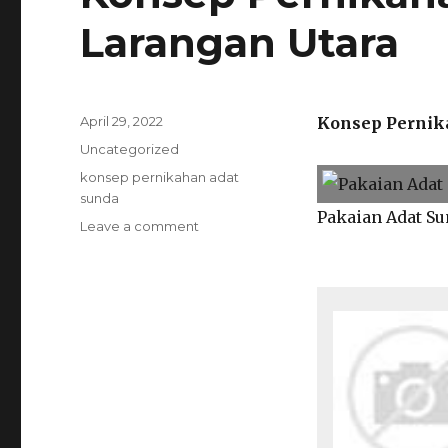
Larangan Utara
Posted
April 29, 2022
Konsep Pernik
on
Categories
Uncategorized
Tags
konsep pernikahan adat
sunda
Pakaian Adat Su
on
Leave a comment
Konsep
Pernikahan
Adat
Sunda
Larangan
Utara