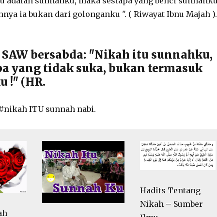
itu adalah sunnahku, maka sesiapa yang benci sunnahk
ya ia bukan dari golonganku ". ( Riwayat Ibnu Majah ).
 SAW bersabda: "Nikah itu sunnahku,
a yang tidak suka, bukan termasuk
 !" (HR.
#nikah ITU sunnah nabi.
Hadits Tentang
Nikah – Sumber
ah