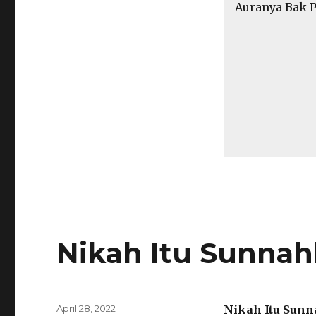
Auranya Bak P
Nikah Itu Sunna
Posted
April 28, 2022
Nikah Itu Sun