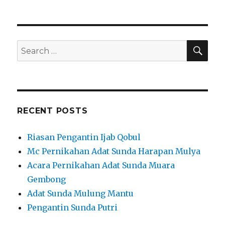
Pernikahan
Adat
Sunda
Sukamahi
Bekasi
SEA
Search
Telp
for:
:
0812-
1038-
6727
RECENT POSTS
Riasan Pengantin Ijab Qobul
Mc Pernikahan Adat Sunda Harapan Mulya
Acara Pernikahan Adat Sunda Muara
Gembong
Adat Sunda Mulung Mantu
Pengantin Sunda Putri