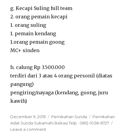
g. Kecapi Suling full team
2. orang pemain kecapi
1. orang suling
1. pemain kendang
1.orang pemain goong
MC+ sinden
h. calung Rp 3.500.000
terdiri dari 3 atau 4 orang personil (diatas
pangung)
pengiring/nayaga (kendang, goong, juru
kawih)
Posted
Categories
Tags
December 9, 2019
Pernikahan Sunda
Pernikahan
on
Adat Sunda Sukamahi Bekasi Telp : 0812-1038-6727
on
Leave a comment