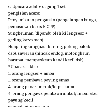
c. Upacara adat + degung 1 set
pengisian acara:
Penyambutan pengantin (pengalungan bunga,
pemasukan keris k CPP)
Sungkeuman (dipandu oleh ki lengsesr +
geding karesman)
Huap lingkung(nasi kuning, potong bakak
dsb), saweran (nincak endog, motongkeun
harupat, mempeskeun kendi kecil dsb)
*Upacara akbar
1. orang lengser + ambu
1. orang pembawa payung emas
4. orang penari merak/kupu-kupu
4. orang pongawa pembawa umbul/umbul atau
payung kecil
sampai tutup payung.