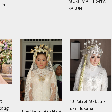
SALON
jab
t
10 Potret Makeup
Yang
dan Busana
Rias Pengantin Nani