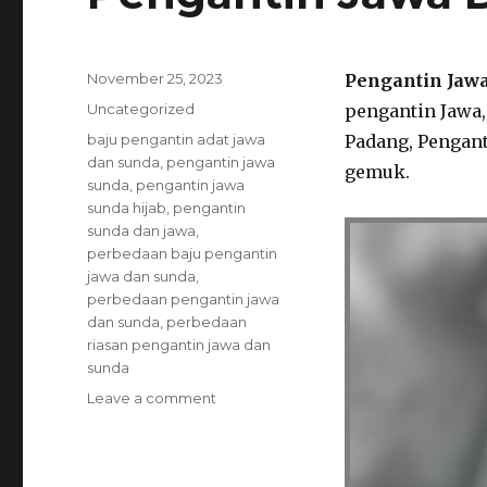
Posted
November 25, 2023
Pengantin Jaw
on
Categories
Uncategorized
pengantin Jawa,
Tags
baju pengantin adat jawa
Padang, Pengant
dan sunda
,
pengantin jawa
gemuk.
sunda
,
pengantin jawa
sunda hijab
,
pengantin
sunda dan jawa
,
perbedaan baju pengantin
jawa dan sunda
,
perbedaan pengantin jawa
dan sunda
,
perbedaan
riasan pengantin jawa dan
sunda
on
Leave a comment
Pengantin
Jawa
Dan