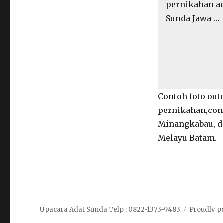
pernikahan a
Sunda Jawa …
Contoh foto out
pernikahan,cont
Minangkabau, da
Melayu Batam.
Upacara Adat Sunda Telp : 0822-1373-9483
Proudly p