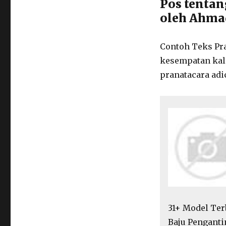
Pos tenta
oleh Ahma
Contoh Teks Pra
kesempatan kali
pranatacara adi
31+ Model Ter
Baju Penganti