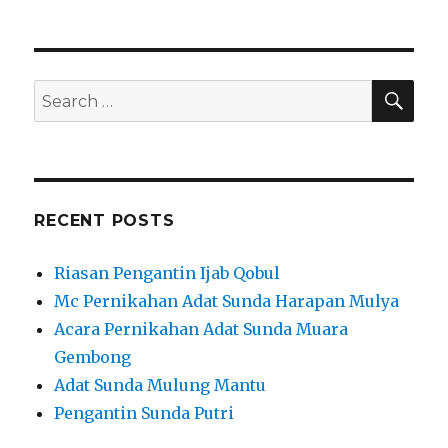
MC
Resepsi
Pernikahan
Bojong
Menteng
SEA
Search
Bekasi
for:
Telp
:
0812-
1038-
6727
RECENT POSTS
Riasan Pengantin Ijab Qobul
Mc Pernikahan Adat Sunda Harapan Mulya
Acara Pernikahan Adat Sunda Muara
Gembong
Adat Sunda Mulung Mantu
Pengantin Sunda Putri