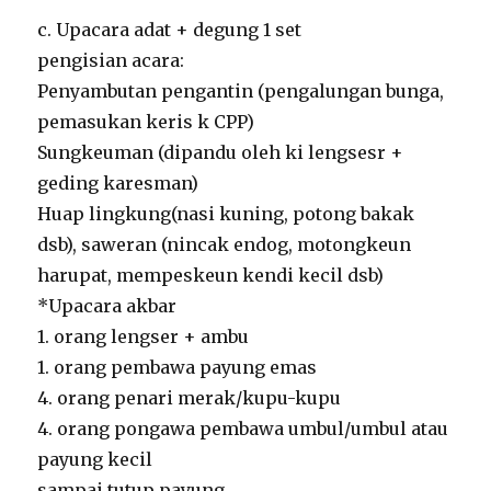
c. Upacara adat + degung 1 set
pengisian acara:
Penyambutan pengantin (pengalungan bunga,
pemasukan keris k CPP)
Sungkeuman (dipandu oleh ki lengsesr +
geding karesman)
Huap lingkung(nasi kuning, potong bakak
dsb), saweran (nincak endog, motongkeun
harupat, mempeskeun kendi kecil dsb)
*Upacara akbar
1. orang lengser + ambu
1. orang pembawa payung emas
4. orang penari merak/kupu-kupu
4. orang pongawa pembawa umbul/umbul atau
payung kecil
sampai tutup payung.