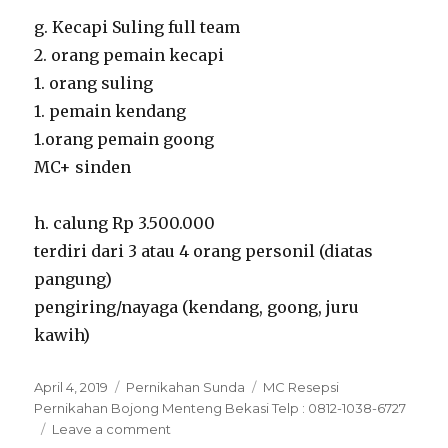
g. Kecapi Suling full team
2. orang pemain kecapi
1. orang suling
1. pemain kendang
1.orang pemain goong
MC+ sinden
h. calung Rp 3.500.000
terdiri dari 3 atau 4 orang personil (diatas
pangung)
pengiring/nayaga (kendang, goong, juru
kawih)
Posted
Categories
Tags
April 4, 2019
Pernikahan Sunda
MC Resepsi
on
Pernikahan Bojong Menteng Bekasi Telp : 0812-1038-6727
on
Leave a comment