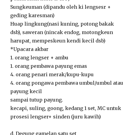
Sungkeuman (dipandu oleh ki lengsesr +
geding karesman)
Huap lingkung(nasi kuning, potong bakak
dsb), saweran (nincak endog, motongkeun
harupat, mempeskeun kendi kecil dsb)
*Upacara akbar
1. orang lengser + ambu
1. orang pembawa payung emas
4. orang penari merak/kupu-kupu
4. orang pongawa pembawa umbul/umbul atau
payung kecil
sampai tutup payung.
kecapi, suling, goong, kedang 1 set, MC untuk
prosesi lengser+ sinden (juru kawih)
d. Degung gamelan satu set