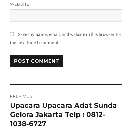
WEBSITE
Save my name, email, and website in this browser for
the next time I comment.
Post
PREVIOUS
navigation
Upacara Upacara Adat Sunda
Previous
post:
Gelora Jakarta Telp : 0812-
1038-6727