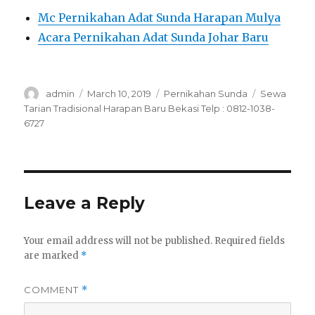
Mc Pernikahan Adat Sunda Harapan Mulya
Acara Pernikahan Adat Sunda Johar Baru
Author
Posted
Categories
Tags
admin
March 10, 2019
Pernikahan Sunda
Sewa
on
Tarian Tradisional Harapan Baru Bekasi Telp : 0812-1038-
6727
Leave a Reply
Your email address will not be published.
Required fields
are marked
*
COMMENT
*