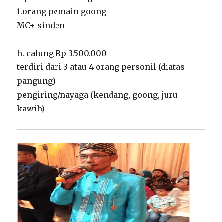
1.orang pemain goong
MC+ sinden
h. calung Rp 3.500.000
terdiri dari 3 atau 4 orang personil (diatas
pangung)
pengiring/nayaga (kendang, goong, juru
kawih)