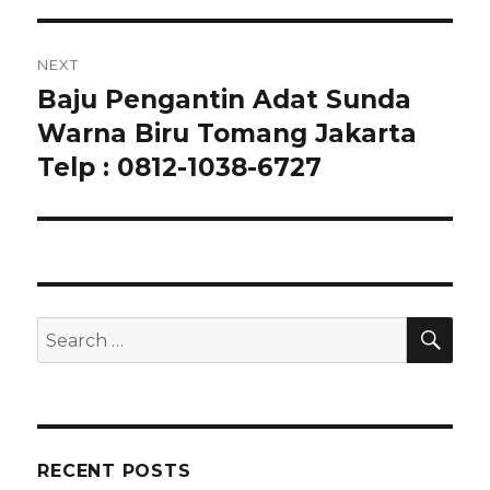
NEXT
Baju Pengantin Adat Sunda
Next
post:
Warna Biru Tomang Jakarta
Telp : 0812-1038-6727
SEA
Search
for:
RECENT POSTS