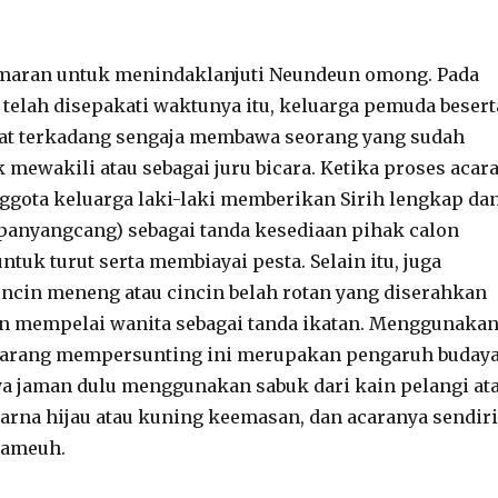
lamaran untuk menindaklanjuti Neundeun omong. Pada
telah disepakati waktunya itu, keluarga pemuda besert
kat terkadang sengaja membawa seorang yang sudah
k mewakili atau sebagai juru bicara. Ketika proses acar
ggota keluarga laki-laki memberikan Sirih lengkap da
panyangcang) sebagai tanda kesediaan pihak calon
tuk turut serta membiayai pesta. Selain itu, juga
ncin meneng atau cincin belah rotan yang diserahkan
on mempelai wanita sebagai tanda ikatan. Menggunaka
 barang mempersunting ini merupakan pengaruh buday
ya jaman dulu menggunakan sabuk dari kain pelangi at
arna hijau atau kuning keemasan, dan acaranya sendiri
tameuh.