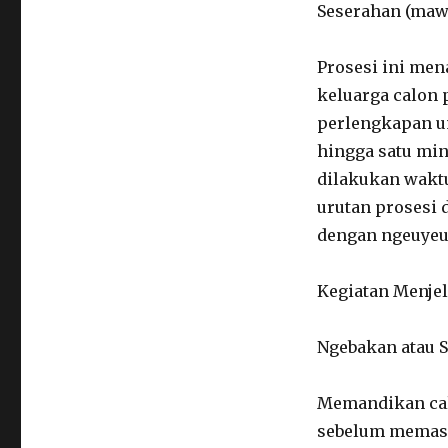
Seserahan (maw
Prosesi ini men
keluarga calon
perlengkapan un
hingga satu mi
dilakukan waktu
urutan prosesi 
dengan ngeuyeu
Kegiatan Menje
Ngebakan atau 
Memandikan cal
sebelum memasu