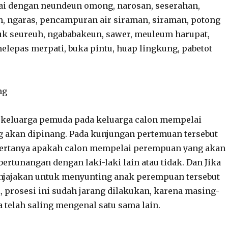
ai dengan neundeun omong, narosan, seserahan,
, ngaras, pencampuran air siraman, siraman, potong
uk seureuh, ngababakeun, sawer, meuleum harupat,
elepas merpati, buka pintu, huap lingkung, pabetot
ng
h keluarga pemuda pada keluarga calon mempelai
 akan dipinang. Pada kunjungan pertemuan tersebut
bertanya apakah calon mempelai perempuan yang akan
bertunangan dengan laki-laki lain atau tidak. Dan Jika
njajakan untuk menyunting anak perempuan tersebut
i, prosesi ini sudah jarang dilakukan, karena masing-
 telah saling mengenal satu sama lain.