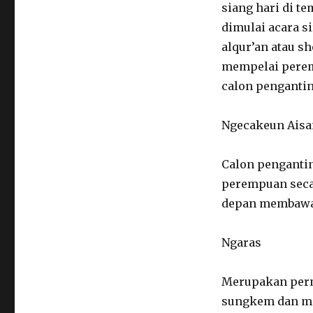
siang hari di t
dimulai acara s
alqur’an atau 
mempelai perem
calon pengantin
Ngecakeun Aisa
Calon pengantin
perempuan secar
depan membawa 
Ngaras
Merupakan perm
sungkem dan me