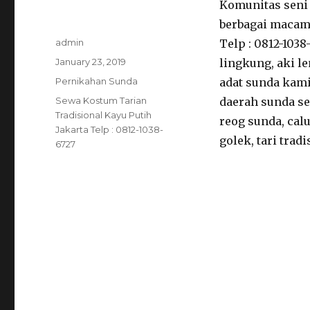
Komunitas seni 
berbagai macam 
Author
admin
Telp : 0812-103
Posted
January 23, 2019
lingkung, aki le
on
Categories
Pernikahan Sunda
adat sunda kam
Tags
Sewa Kostum Tarian
daerah sunda se
Tradisional Kayu Putih
reog sunda, cal
Jakarta Telp : 0812-1038-
golek, tari tradi
6727