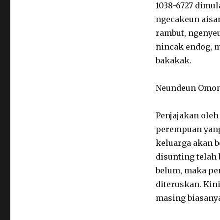
1038-6727 dimul
ngecakeun aisan
rambut, ngenye
nincak endog, m
bakakak.
Neundeun Omo
Penjajakan ole
perempuan yang
keluarga akan 
disunting telah 
belum, maka pe
diteruskan. Kin
masing biasanya