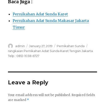
Baca Juga :
Pernikahan Adat Sunda Karet
Pernikahan Adat Sunda Makasar Jakarta
Timur
Author
Posted
Categories
Tags
admin
January 27, 2019
Pernikahan Sunda
on
rangkaian Pernikahan Adat Sunda Karet Tengsin Jakarta
Telp : 0812-1038-6727
Leave a Reply
Your email address will not be published.
Required fields
are marked
*