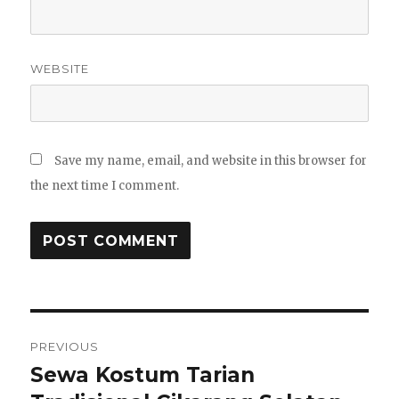
WEBSITE
Save my name, email, and website in this browser for
the next time I comment.
Post
PREVIOUS
navigation
Sewa Kostum Tarian
Previous
post: