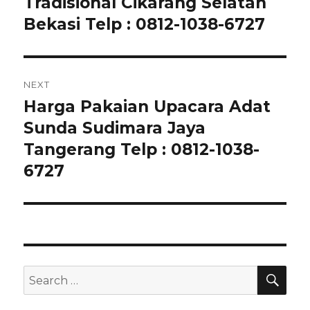
Tradisional Cikarang Selatan
Bekasi Telp : 0812-1038-6727
NEXT
Harga Pakaian Upacara Adat
Next
post:
Sunda Sudimara Jaya
Tangerang Telp : 0812-1038-
6727
SEA
Search
for: