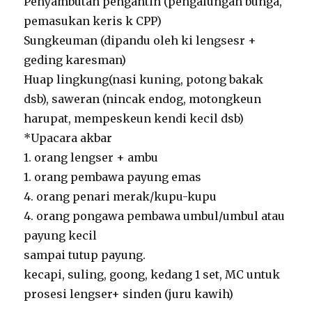
Penyambutan pengantin (pengalungan bunga,
pemasukan keris k CPP)
Sungkeuman (dipandu oleh ki lengsesr +
geding karesman)
Huap lingkung(nasi kuning, potong bakak
dsb), saweran (nincak endog, motongkeun
harupat, mempeskeun kendi kecil dsb)
*Upacara akbar
1. orang lengser + ambu
1. orang pembawa payung emas
4. orang penari merak/kupu-kupu
4. orang pongawa pembawa umbul/umbul atau
payung kecil
sampai tutup payung.
kecapi, suling, goong, kedang 1 set, MC untuk
prosesi lengser+ sinden (juru kawih)