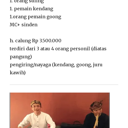
1. orang suling
1. pemain kendang
1.orang pemain goong
MC+ sinden
h. calung Rp 3.500.000
terdiri dari 3 atau 4 orang personil (diatas
pangung)
pengiring/nayaga (kendang, goong, juru
kawih)