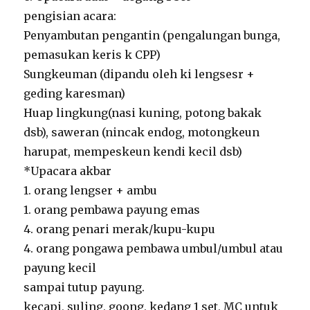
pengisian acara:
Penyambutan pengantin (pengalungan bunga,
pemasukan keris k CPP)
Sungkeuman (dipandu oleh ki lengsesr +
geding karesman)
Huap lingkung(nasi kuning, potong bakak
dsb), saweran (nincak endog, motongkeun
harupat, mempeskeun kendi kecil dsb)
*Upacara akbar
1. orang lengser + ambu
1. orang pembawa payung emas
4. orang penari merak/kupu-kupu
4. orang pongawa pembawa umbul/umbul atau
payung kecil
sampai tutup payung.
kecapi, suling, goong, kedang 1 set, MC untuk