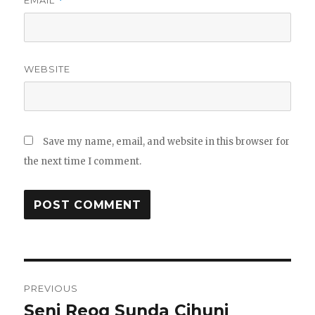
EMAIL
*
WEBSITE
Save my name, email, and website in this browser for
the next time I comment.
Post
PREVIOUS
navigation
Seni Reog Sunda Cihuni
Previous