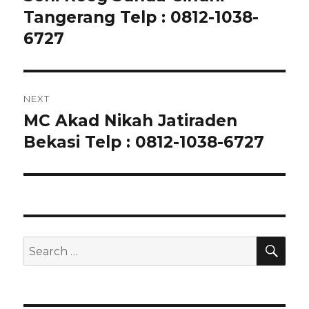
post:
Tangerang Telp : 0812-1038-
6727
NEXT
MC Akad Nikah Jatiraden
Next
post:
Bekasi Telp : 0812-1038-6727
SEA
Search
for: