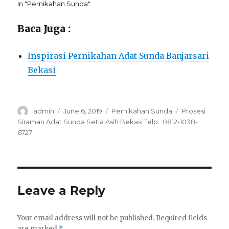
In "Pernikahan Sunda"
Baca Juga :
Inspirasi Pernikahan Adat Sunda Banjarsari
Bekasi
Author
Posted
Categories
Tags
admin
June 6, 2019
Pernikahan Sunda
Prosesi
on
Siraman Adat Sunda Setia Asih Bekasi Telp : 0812-1038-
6727
Leave a Reply
Your email address will not be published.
Required fields
are marked
*