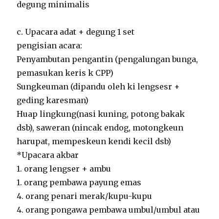
degung minimalis
c. Upacara adat + degung 1 set
pengisian acara:
Penyambutan pengantin (pengalungan bunga,
pemasukan keris k CPP)
Sungkeuman (dipandu oleh ki lengsesr +
geding karesman)
Huap lingkung(nasi kuning, potong bakak
dsb), saweran (nincak endog, motongkeun
harupat, mempeskeun kendi kecil dsb)
*Upacara akbar
1. orang lengser + ambu
1. orang pembawa payung emas
4. orang penari merak/kupu-kupu
4. orang pongawa pembawa umbul/umbul atau