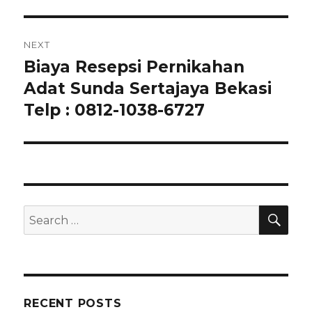
NEXT
Biaya Resepsi Pernikahan
Next
post:
Adat Sunda Sertajaya Bekasi
Telp : 0812-1038-6727
SEA
Search
for:
RECENT POSTS