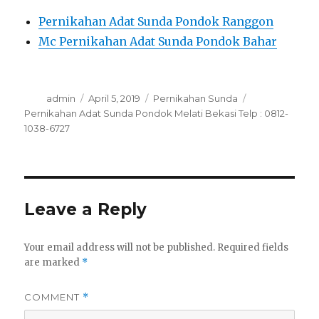
Pernikahan Adat Sunda Pondok Ranggon
Mc Pernikahan Adat Sunda Pondok Bahar
Author
Posted
Categories
Tags
admin
April 5, 2019
Pernikahan Sunda
on
Pernikahan Adat Sunda Pondok Melati Bekasi Telp : 0812-
1038-6727
Leave a Reply
Your email address will not be published.
Required fields
are marked
*
COMMENT
*