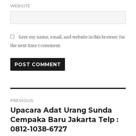
WEBSITE
Save my name, email, and website in this browser for
the next time I comment.
Post
PREVIOUS
navigation
Upacara Adat Urang Sunda
Previous
post:
Cempaka Baru Jakarta Telp :
0812-1038-6727