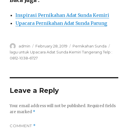
Inspirasi Pernikahan Adat Sunda Kemiri
Upacara Pernikahan Adat Sunda Parung
Author
Posted
Categories
Tags
admin
February 28, 2019
Pernikahan Sunda
on
lagu untuk Upacara Adat Sunda Kemiri Tangerang Telp :
0812-1038-6727
Leave a Reply
Your email address will not be published.
Required fields
are marked
*
COMMENT
*