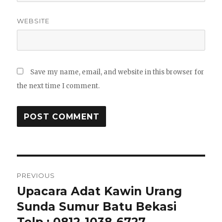
WEBSITE
Save my name, email, and website in this browser for
the next time I comment.
Post
PREVIOUS
navigation
Upacara Adat Kawin Urang
Previous
post:
Sunda Sumur Batu Bekasi