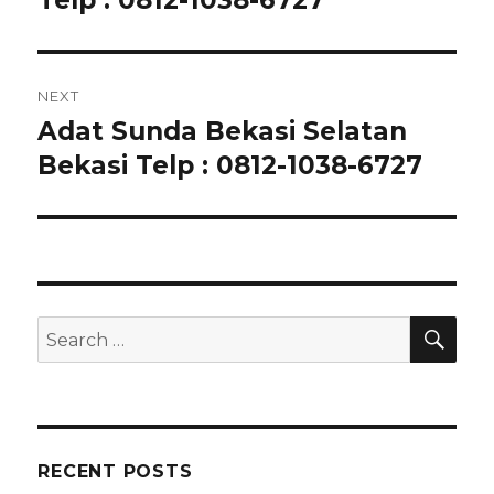
Telp : 0812-1038-6727
NEXT
Adat Sunda Bekasi Selatan
Next
post:
Bekasi Telp : 0812-1038-6727
SEA
Search
for:
RECENT POSTS